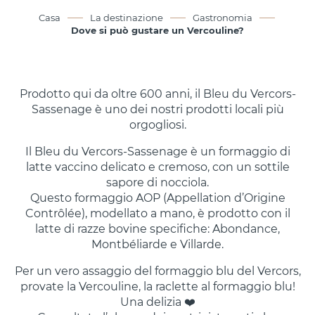
Clariant
Villard-
Casa
La destinazione
Gastronomia
Dove si può gustare un Vercouline?
de-Lans
Corrençon-
en-Vercors
Prodotto qui da oltre 600 anni, il Bleu du Vercors-
Sassenage è uno dei nostri prodotti locali più
orgogliosi.
Le
Le
Ranch
Parpaillou
Il Bleu du Vercors-Sassenage è un formaggio di
latte vaccino delicato e cremoso, con un sottile
Villard-
Villard-
sapore di nocciola.
de-Lans
de-Lans
Questo formaggio AOP (Appellation d’Origine
Contrôlée), modellato a mano, è prodotto con il
latte di razze bovine specifiche: Abondance,
Montbéliarde e Villarde.
La
Per un vero assaggio del formaggio blu del Vercors,
Bergerie
provate la Vercouline, la raclette al formaggio blu!
Villard-
Una delizia ❤️
de-Lans