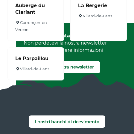
Auberge du
La Bergerie
Clariant
Villard-de-Lans
Corrençon-en-
Vercors
Rimanere in contatto
Non perdetevi la nostra newsletter
mensile per ricevere informazioni
esclusive.
Le Parpaillou
Iscriviti alla nostra newsletter
Villard-de-Lans
I nostri banchi di ricevimento