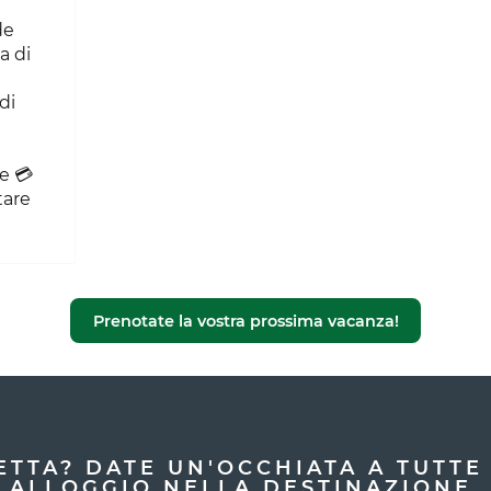
de
a di
di
e 💳
tare
Prenotate la vostra prossima vacanza!
ETTA? DATE UN'OCCHIATA A TUTTE 
ALLOGGIO NELLA DESTINAZIONE.