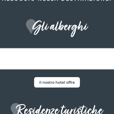
Gli alberghi
Il nostro hotel offre
Residenze turistiche