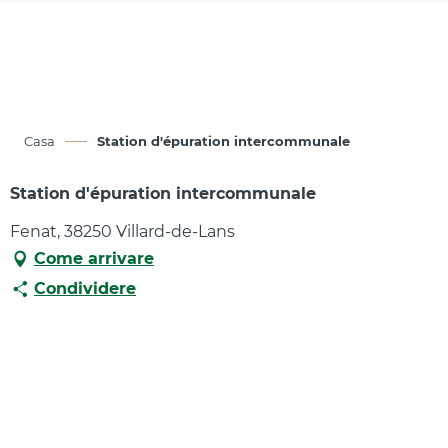
Aller
au
contenu
principal
Casa
Station d'épuration intercommunale
Station d'épuration intercommunale
Fenat, 38250 Villard-de-Lans
Come arrivare
Condividere