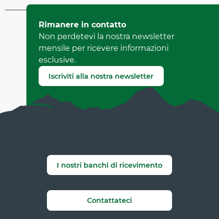
Aggiornato il 18 aprile 2026 A 16:58
Rimanere in contatto
da Office Municipal de Tourisme de Villard-de-Lans
Non perdetevi la nostra newsletter
(Identificatore dell'offerta :
478509
)
mensile per ricevere informazioni
esclusive.
Segnala un errore
Iscriviti alla nostra newsletter
I nostri banchi di ricevimento
Contattateci