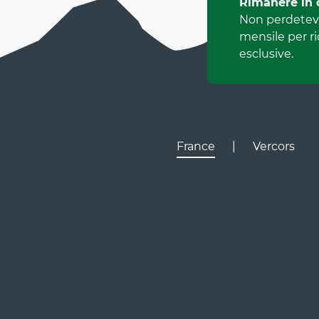
Rimanere in 
Non perdetevi
mensile per r
esclusive.
France
|
Vercors
Lyon
Gr
D531
D106
Villard de Lans
Valence
Paris
D531
Corrençon
