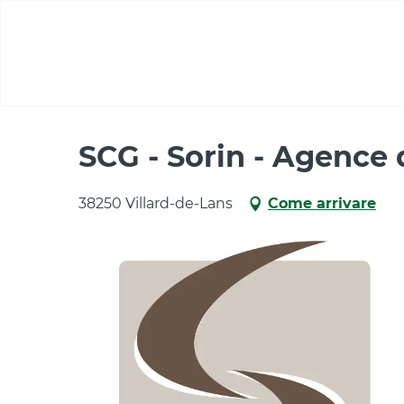
Aller
au
contenu
principal
Casa
SCG - Sorin - Agence de publicité et communi
SCG - Sorin - Agence
38250 Villard-de-Lans
Come arrivare