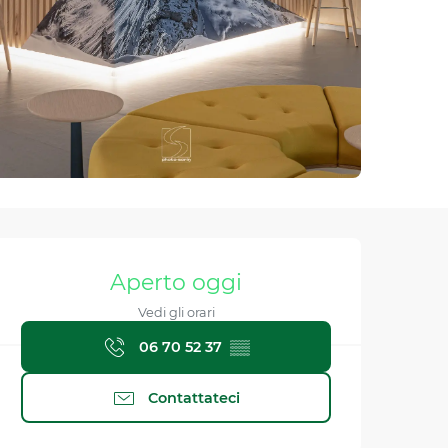
Orari e contatti
Aperto oggi
Vedi gli orari
06 70 52 37
▒▒
Contattateci