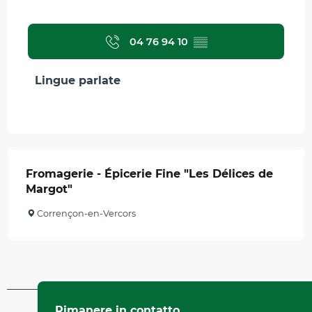
04 76 94 10
▒▒
Lingue parlate
Lingue parlate
Fromagerie - Épicerie Fine "Les Délices de
Margot"
Corrençon-en-Vercors
Aggiornato il 11 giugno 2025 A 14:41
Rimanere in contatto