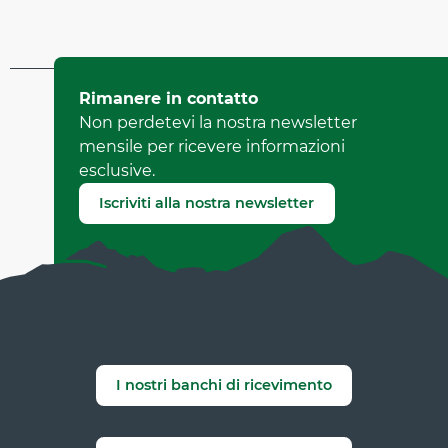
Aggiornato il 25 luglio 2026 A 12:29
Rimanere in contatto
da Office Municipal de Tourisme de Villard-de-Lans
Non perdetevi la nostra newsletter
(Identificatore dell'offerta :
6739015
)
mensile per ricevere informazioni
esclusive.
Segnala un errore
Iscriviti alla nostra newsletter
I nostri banchi di ricevimento