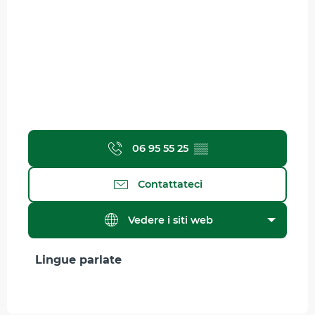
06 95 55 25
▒▒
Contattateci
Vedere i siti web
Lingue parlate
Lingue parlate