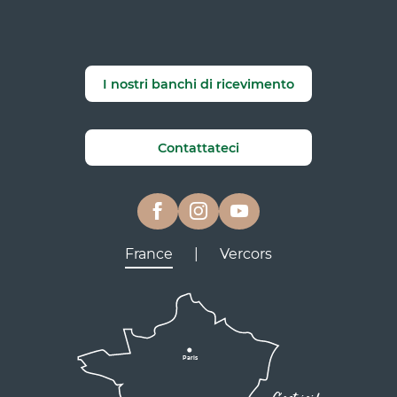
I nostri banchi di ricevimento
Contattateci
France
|
Vercors
Lyon
Grenoble
D531
D106
Villard de Lans
Valence
Paris
D531
Corrençon
