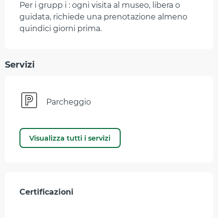
Descrizione
Per i grupp i : ogni visita al museo, libera o 
guidata, richiede una prenotazione almeno 
quindici giorni prima.
Servizi
Parcheggio
Visualizza tutti i servizi
Offerte di prestazioni
Certificazioni
Certificazioni