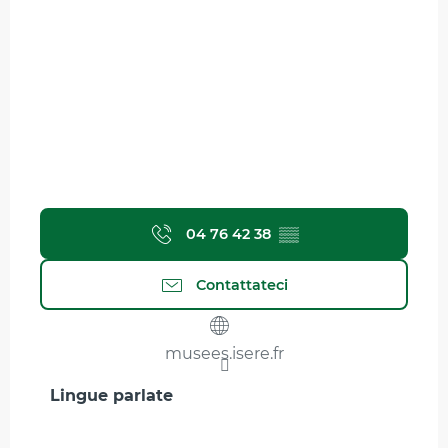
04 76 42 38
▒▒
Contattateci
musees.isere.fr
Lingue parlate
Lingue parlate