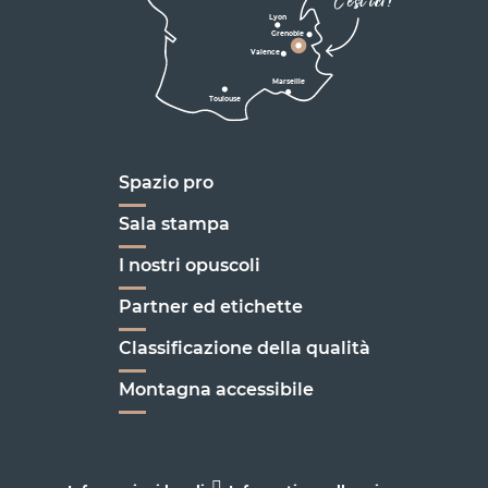
C'est ici !
en Vercors
Lyon
Grenoble
D1075
Valence
Marseille
Toulouse
Marseille
Spazio pro
Sala stampa
I nostri opuscoli
Partner ed etichette
Classificazione della qualità
Montagna accessibile