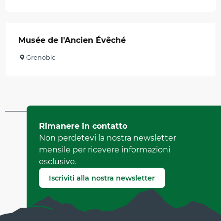
Musée de l'Ancien Évêché
Grenoble
Aggiornato il 28 luglio 2026 A 10:22
Rimanere in contatto
da Direction de la Culture et du Patrimoine de l'Isère
Non perdetevi la nostra newsletter
(Identificatore dell'offerta :
47416
)
mensile per ricevere informazioni
esclusive.
Segnala un errore
Iscriviti alla nostra newsletter