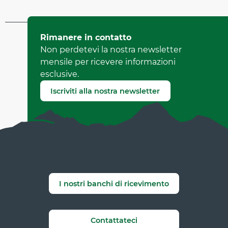
Aggiornato il 22 aprile 2026 A 14:35
Rimanere in contatto
da Office Municipal de Tourisme de Villard-de-Lans
Non perdetevi la nostra newsletter
(Identificatore dell'offerta :
7280664
)
mensile per ricevere informazioni
esclusive.
Segnala un errore
Iscriviti alla nostra newsletter
I nostri banchi di ricevimento
Contattateci