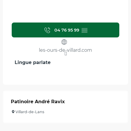
04 76 95 99
▒▒
les-ours-de-villard.com
Lingue parlate
Lingue parlate
Patinoire André Ravix
Villard-de-Lans