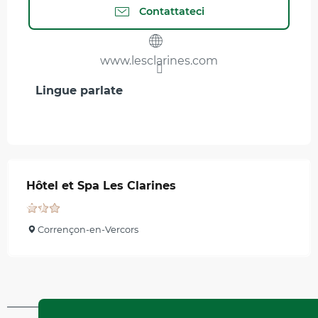
Contattateci
www.lesclarines.com
Lingue parlate
Lingue parlate
Hôtel et Spa Les Clarines
Corrençon-en-Vercors