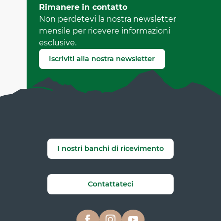
Aggiornato il 17 giugno 2026 A 14:15
Rimanere in contatto
da Office de Tourisme de Corrençon en Vercors
Non perdetevi la nostra newsletter
(Identificatore dell'offerta :
7133529
)
mensile per ricevere informazioni
esclusive.
Segnala un errore
Iscriviti alla nostra newsletter
I nostri banchi di ricevimento
Contattateci