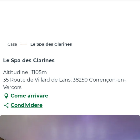
Aller
au
contenu
principal
Casa
Le Spa des Clarines
Le Spa des Clarines
Altitudine : 1105m
35 Route de Villard de Lans, 38250 Corrençon-en-
Vercors
Come arrivare
Condividere