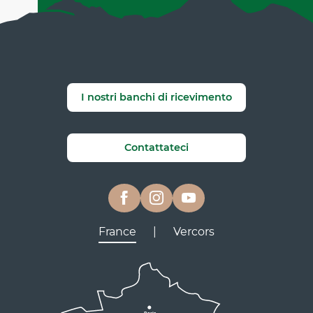
I nostri banchi di ricevimento
Contattateci
France
|
Vercors
Lyon
Grenoble
D531
D106
Villard de Lans
Valence