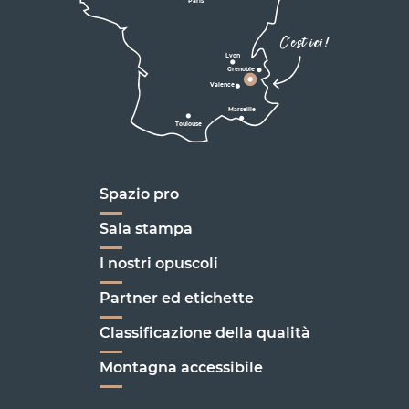
Paris
D531
Corrençon

C'est ici !
en Vercors
Lyon
Grenoble
D1075
Valence
Marseille
Toulouse
Marseille
Spazio pro
Sala stampa
I nostri opuscoli
Partner ed etichette
Classificazione della qualità
Montagna accessibile