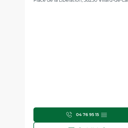
Place de la Libération, 38250 Villard-de-L
04 76 95 15
▒▒