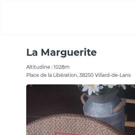
Aller
au
contenu
principal
Casa
La Marguerite
La Marguerite
Altitudine : 1028m
Place de la Libération, 38250 Villard-de-Lans