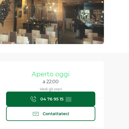
Orari e contatti
Aperto oggi
a 22:00
Vedi gli orari
04 76 95 15
▒▒
Contattateci