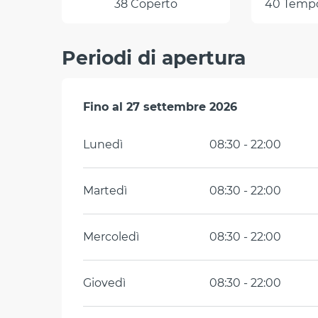
38 Coperto
40 Tempor
Periodi di apertura
Dal
Fino al
1 luglio 2026
27 settembre 2026
al
27 settembre 2026
Lunedì
08:30 - 22:00
Martedì
08:30 - 22:00
Mercoledì
08:30 - 22:00
Giovedì
08:30 - 22:00