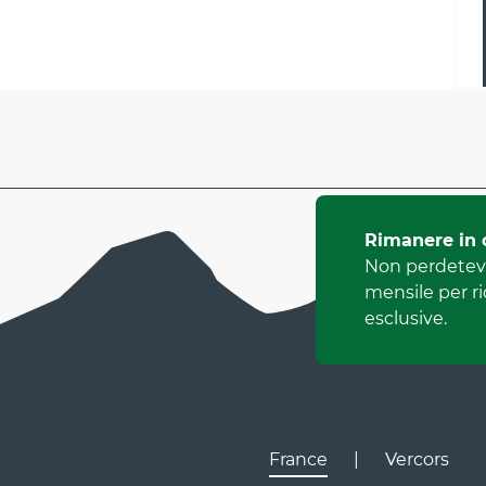
Rimanere in 
Non perdetevi
mensile per r
esclusive.
France
|
Vercors