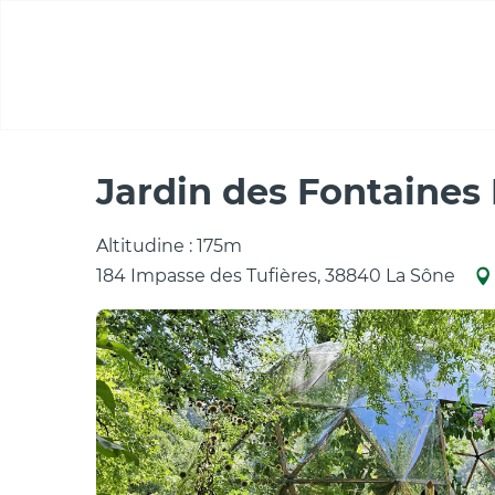
Aller
au
contenu
principal
Casa
Jardin des Fontaines Pétrifiantes
Jardin des Fontaines 
Altitudine : 175m
184 Impasse des Tufières, 38840 La Sône