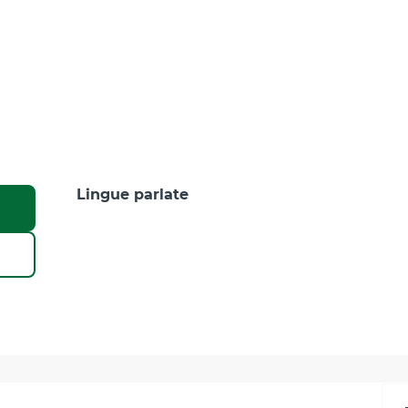
Lingue parlate
Lingue parlate