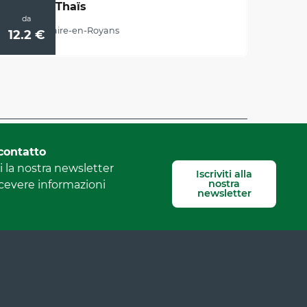
Grotte de Thaïs
da
Saint-Nazaire-en-Royans
12.2
€
Segnala un errore
contatto
 la nostra newsletter
Iscriviti alla
nostra
icevere informazioni
newsletter