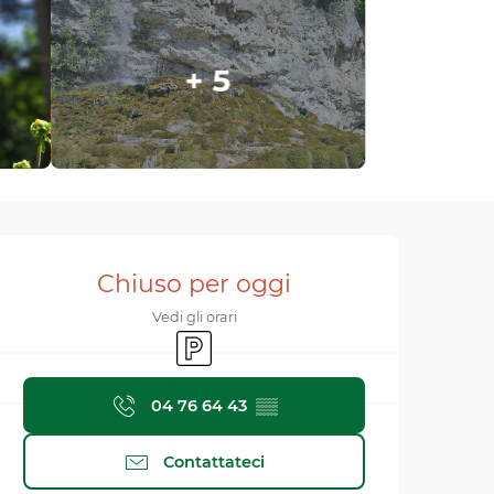
+ 5
Orari e contatti
Chiuso per oggi
Vedi gli orari
Parcheggio
04 76 64 43
▒▒
Contattateci