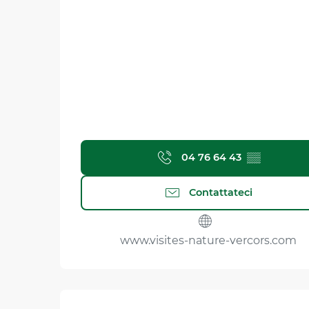
04 76 64 43
▒▒
Contattateci
www.visites-nature-vercors.com