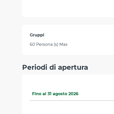
Gruppi
Gruppi
60 Persona (s) Max
Periodi di apertura
Fino al
31 agosto 2026
Dal
1 settembre 2026
al
30 settembre 