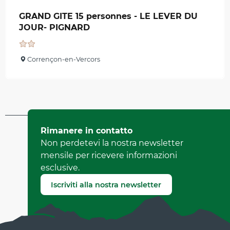
GRAND GITE 15 personnes - LE LEVER DU
JOUR- PIGNARD
Corrençon-en-Vercors
Aggiornato il 17 luglio 2026 A 14:42
Rimanere in contatto
da Office de Tourisme de Corrençon en Vercors
Non perdetevi la nostra newsletter
(Identificatore dell'offerta :
73712
)
mensile per ricevere informazioni
esclusive.
Segnala un errore
Iscriviti alla nostra newsletter