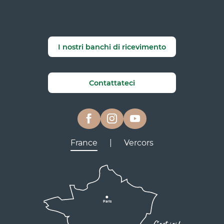
I nostri banchi di ricevimento
Contattateci
France
|
Vercors
Lyon
Grenoble
D531
D106
Villard de Lans
Valence
Paris
D531
Corrençon
