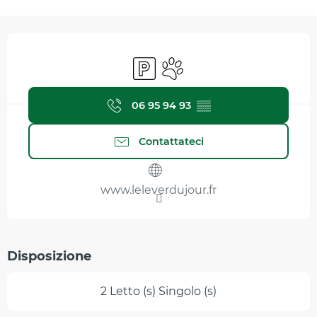
Orari e contatti
Parcheggio
Animali ammessi
06 95 94 93
▒▒
Contattateci
www.leleverdujour.fr
Disposizione
2 Letto (s) Singolo (s)