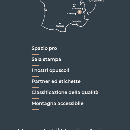
C'est ici !
en Vercors
Lyon
Grenoble
D1075
Valence
Marseille
Toulouse
Marseille
Spazio pro
Sala stampa
I nostri opuscoli
Partner ed etichette
Classificazione della qualità
Montagna accessibile