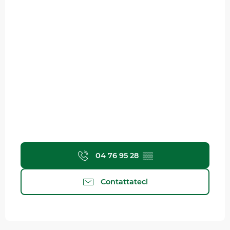
04 76 95 28
▒▒
Contattateci