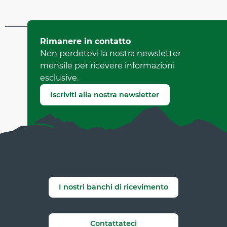
Aggiornato il 14 marzo 2025 A 14:35
Rimanere in contatto
da Office de Tourisme de Corrençon en Vercors
Non perdetevi la nostra newsletter
(Identificatore dell'offerta :
487478
)
mensile per ricevere informazioni
esclusive.
Segnala un errore
Iscriviti alla nostra newsletter
I nostri banchi di ricevimento
Contattateci