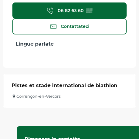
06 82 63 60
▒▒
Contattateci
Lingue parlate
Lingue parlate
Pistes et stade international de biathlon
Corrençon-en-Vercors
Aggiornato il 15 aprile 2025 A 09:17