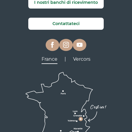
I nostri banchi di ricevimento
Contattateci
France
|
Vercors
Lyon
Grenoble
D531
D106
Villard de Lans
Valence
Paris
D531
Corrençon

C'est ici !
en Vercors
Lyon
Grenoble
D1075
Valence
Marseille