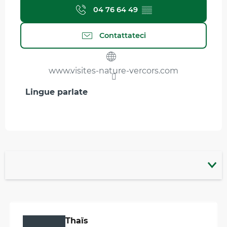
04 76 64 49
▒▒
Contattateci
www.visites-nature-vercors.com
Lingue parlate
Lingue parlate
Grotte de Thaïs