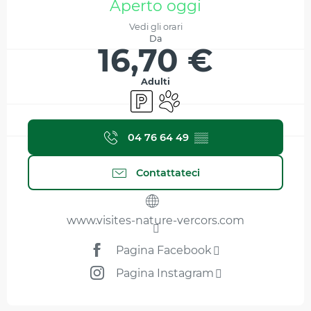
Aperto oggi
Vedi gli orari
Da
16,70 €
Adulti
Parcheggio
Animali ammessi
04 76 64 49
▒▒
Contattateci
www.visites-nature-vercors.com
Pagina Facebook
Pagina Instagram