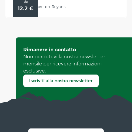
da
Saint-Nazaire-en-Royans
12.2
€
Aggiornato il 26 maggio 2026 A 08:23
Rimanere in contatto
da Office de Tourisme Vercors Drôme
Non perdetevi la nostra newsletter
(Identificatore dell'offerta :
82292
)
mensile per ricevere informazioni
esclusive.
Segnala un errore
Iscriviti alla nostra newsletter