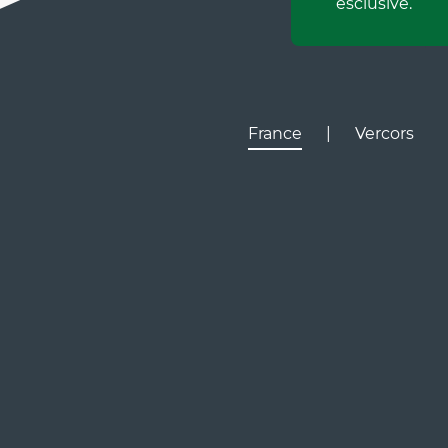
esclusive.
France
|
Vercors
Lyon
Gr
D531
D106
Villard de Lans
Valence
Paris
D531
Corrençon

en Vercors
Ly
Gr
D1075
Valence