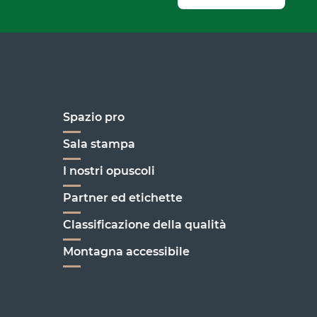
Spazio pro
Sala stampa
I nostri opuscoli
enoble
Partner ed etichette
Classificazione della qualità
Montagna accessibile
C'est ici !
on
enoble