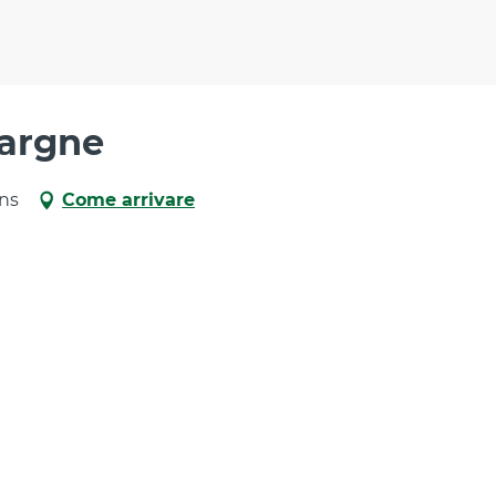
pargne
ans
Come arrivare