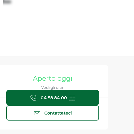
Orari e contatti
Aperto oggi
Vedi gli orari
04 58 84 00
▒▒
Contattateci