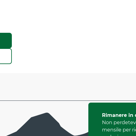
Rimanere in 
Non perdetevi
mensile per r