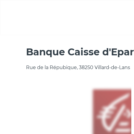
Aller
au
contenu
principal
Casa
Banque Caisse d'Epargne
Banque Caisse d'Epa
Rue de la Répubique, 38250 Villard-de-Lans