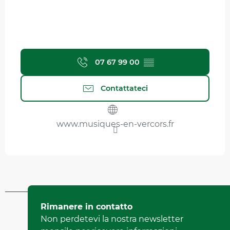
07 67 99 00
▒▒
Contattateci
www.musiques-en-vercors.fr
Aggiornato il 22 aprile 2026 A 11:40
Rimanere in contatto
da Office Municipal de Tourisme de Villard-de-Lans
Non perdetevi la nostra newsletter
(Identificatore dell'offerta :
454272
)