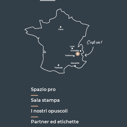
Lyon
Grenoble
D531
D106
Villard de Lans
Valence
Paris
D531
Corrençon

C'est ici !
en Vercors
Lyon
Grenoble
D1075
Valence
Marseille
Toulouse
Marseille
Spazio pro
Sala stampa
I nostri opuscoli
Partner ed etichette