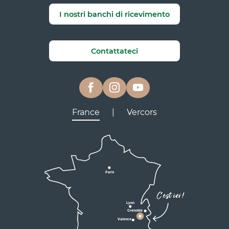
I nostri banchi di ricevimento
Contattateci
France
|
Vercors
Lyon
Grenoble
D531
D106
Villard de Lans
Valence
Paris
D531
Corrençon

C'est ici !
en Vercors
Lyon
Grenoble
D1075
Valence