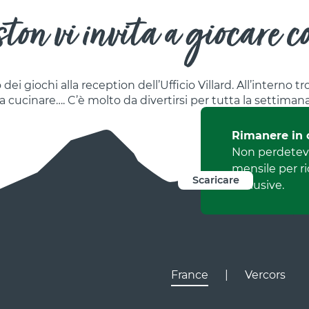
on vi invita a giocare c
 dei giochi alla reception dell’Ufficio Villard. All’interno t
a cucinare…. C’è molto da divertirsi per tutta la settiman
Rimanere in 
Non perdetevi
mensile per r
Scaricare
esclusive.
France
|
Vercors