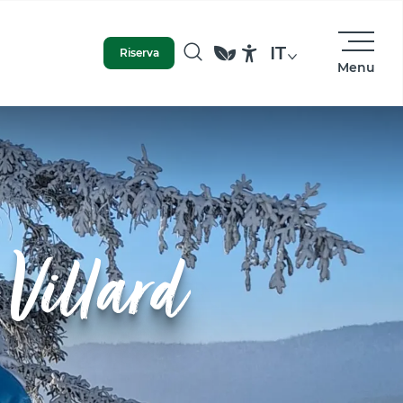
IT
Riserva
Menu
Ricerca
Accessibilité
 Villard
QUEI TEMPI, L'ORSO GASTON
DOMINAVA LA FORESTA DI
LOUBIÈRE ...
ma gentile, era il re del quartiere.
o arrivava l’inverno, si rintanava sotto il