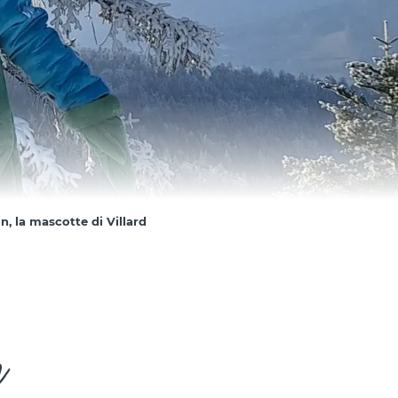
ne nella grotta della Cheminée, ben
sta nella pianura di Herbouilly, per fare
an sonno. Ma nella foresta, tre piccole
chiacchierone, Agathe, Sophie e
ette,
noiavano molto senza di lui. Niente più
zi, niente più coccole pelose, niente più
i nella neve… che tristezza!
tirarono fuori le loro bacchette magiche
ero un piccolo incantesimo per svegliare
ande dormiglione. Gaston aprì un occhio,
n, la mascotte di Villard
ì un po’, ma quando vide le sue amiche
balzò fuori dal letto.
 fu l’ora della festa: scivolate, rotolamenti,
glie a palle di neve… Si divertirono così
 che finirono per correre
 piazza del villaggio!
n
nizio tutti erano spaventati: “Un orso?! Le
!”. Ma quando videro il volto di Gaston, si
sero. Da allora, Gaston è diventato la star