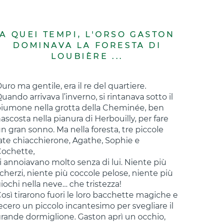
illaggio, l’amico dei bambini e il
one di abbracci!
A QUEI TEMPI, L'ORSO GASTON
DOMINAVA LA FORESTA DI
LOUBIÈRE ...
uro ma gentile, era il re del quartiere.
uando arrivava l’inverno, si rintanava sotto il
iumone nella grotta della Cheminée, ben
ascosta nella pianura di Herbouilly, per fare
n gran sonno. Ma nella foresta, tre piccole
ate chiacchierone, Agathe, Sophie e
ochette,
i annoiavano molto senza di lui. Niente più
cherzi, niente più coccole pelose, niente più
iochi nella neve… che tristezza!
osì tirarono fuori le loro bacchette magiche e
ecero un piccolo incantesimo per svegliare il
rande dormiglione. Gaston aprì un occhio,