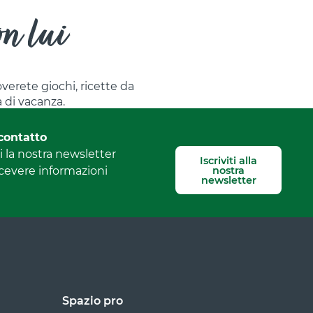
on lui
roverete giochi, ricette da
a di vacanza.
contatto
 la nostra newsletter
Iscriviti alla
nostra
icevere informazioni
newsletter
Spazio pro