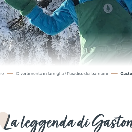
piumo
nasco
un gr
fate 
Coch
si an
scher
gioch
Così 
e fec
il gr
ne
Divertimento in famiglia / Paradiso dei bambini
Gasto
grugn
fate, 
E poi
batta
tanto
nella
La leggenda di Gasto
All’i
fate?
sciol