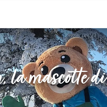
La leggenda di Gaston
 la mascotte di
A 
Duro 
Quand